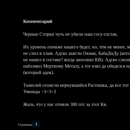
Комментарий
Черные Сторки чуть не убили наш госу-состав.
Их уровень пониже нашего будет, но, тем не менее, м
не слил в хлам. Адско зажгли Окмак, БабаДиДу (кото
не нашел в составе? когда заполнял КВ). Адско слил
набээмил Мертвому Металу, а тот взял да обиделся на
(который адок).
Тимплей отожгли вернувшийся Растишка, да все тот
Умницы <3<3<3
Жаль, что у нас отняли 380 птс за этот Кв.
1
Страницы: