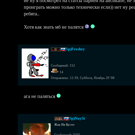
не ну я посмотрел на статсы парней на айсикапе, не з
проиграть можно только технически если)) нет ну ре
ребята..
Хотя как знать мб не палятся
Sp)Freshey
Сообщений: 152
14
Отправлено:
12:39, Суббота, Ноябрь 29 '08
ага не паляться
Sp)NaySi
Жак Ив Кусто
Сообщений: 3505