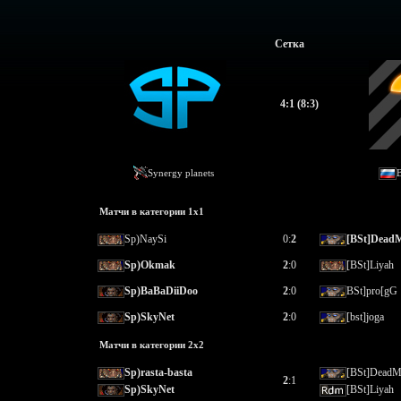
Сетка
4:1 (8:3)
Synergy planets
B
Матчи в категории 1х1
Sp)NaySi
0:
2
[BSt]DeadM
Sp)Okmak
2
:0
[BSt]Liyah
Sp)BaBaDiiDoo
2
:0
BSt]pro[gG
Sp)SkyNet
2
:0
[bst]joga
Матчи в категории 2х2
Sp)rasta-basta
[BSt]DeadM
2
:1
Sp)SkyNet
[BSt]Liyah