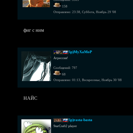
158
Отправлено:
23:38, Суббота, Ноябрь 29 '08
фиг с ним
Sp)MyXaMoP
Агрессия!
Сообщений: 797
68
Отправлено:
01:13, Воскресенье, Ноябрь 30 '08
НАЙС
Sp)rasta-basta
StarCraft2 player