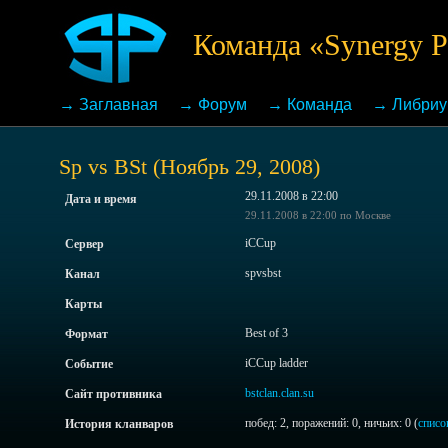
Команда «Synergy P
→
Заглавная
→
Форум
→
Команда
→
Либри
Sp vs BSt (Ноябрь 29, 2008)
29.11.2008 в 22:00
Дата и время
29.11.2008 в 22:00 по Москве
iCCup
Сервер
spvsbst
Канал
Карты
Best of 3
Формат
iCCup ladder
Событие
bstclan.clan.su
Сайт противника
побед: 2, поражений: 0, ничьих: 0 (
списо
История кланваров